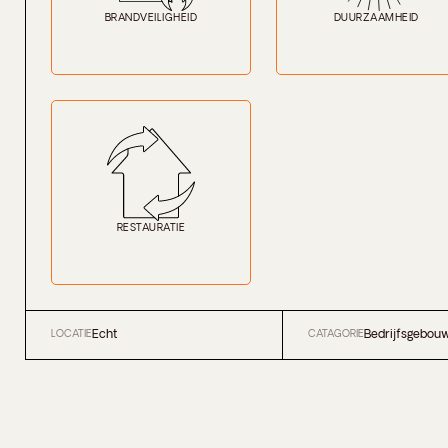
BRANDVEILIGHEID
DUURZAAMHEID
RESTAURATIE
Echt
Bedrijfsgebou
LOCATIE
CATAGORIE