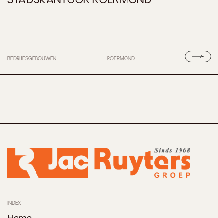
STADSKANTOOR ROERMOND
BEDRIJFSGEBOUWEN
ROERMOND
INDEX